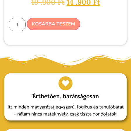
19 .900
Ft
14 .900
Ft
KOSÁRBA TESZEM
Érthetően, barátságosan
Itt minden magyarázat egyszerű, logikus és tanulóbarát
– nálam nincs mateknyelv, csak tiszta gondolatok.