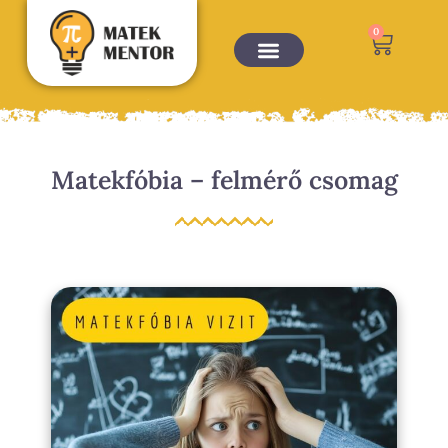
0
Matekfóbia – felmérő csomag