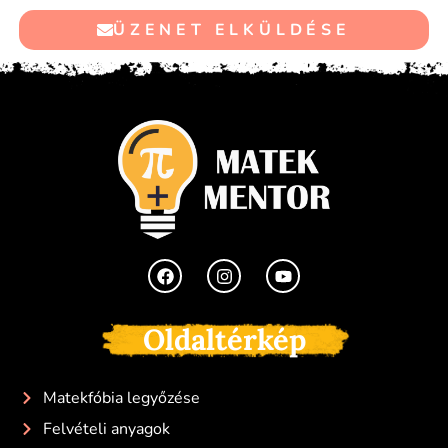
ÜZENET ELKÜLDÉSE
Oldaltérkép
Matekfóbia legyőzése
Felvételi anyagok