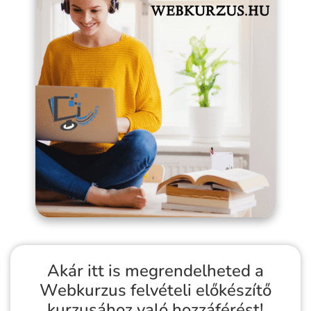
Akár itt is megrendelheted a
Webkurzus felvételi előkészítő
kurzusához való hozzáférést!