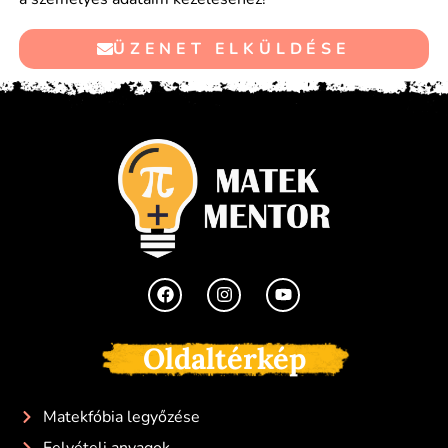
ÜZENET ELKÜLDÉSE
Oldaltérkép
Matekfóbia legyőzése
Felvételi anyagok