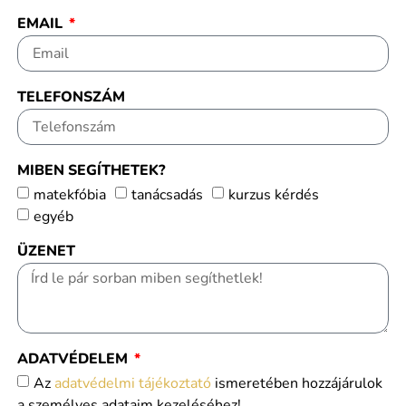
EMAIL
TELEFONSZÁM
MIBEN SEGÍTHETEK?
matekfóbia
tanácsadás
kurzus kérdés
egyéb
ÜZENET
ADATVÉDELEM
Az
adatvédelmi tájékoztató
ismeretében hozzájárulok
a személyes adataim kezeléséhez!