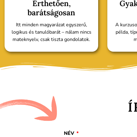
Érthetően,
Gyak
barátságosan
Itt minden magyarázat egyszerű,
A kurzuso
logikus és tanulóbarát – nálam nincs
példa, típ
mateknyelv, csak tiszta gondolatok.
m
Í
NÉV