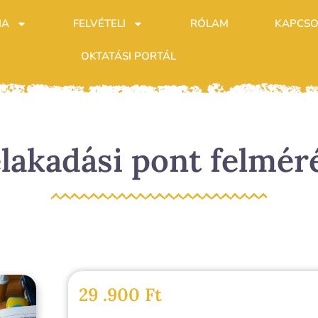
IA
FELVÉTELI
RÓLAM
KAPCSO
OKTATÁSI PORTÁL
lakadási pont felmér
29 .900
Ft