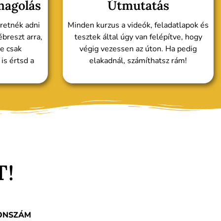
magolás
Útmutatás
retnék adni
Minden kurzus a videók, feladatlapok és
ébreszt arra,
tesztek által úgy van felépítve, hogy
e csak
végig vezessen az úton. Ha pedig
s értsd a
elakadnál, számíthatsz rám!
T!
ONSZÁM