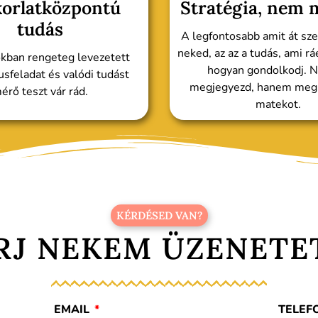
orlatközpontú
Stratégia, nem 
tudás
A legfontosabb amit át sze
neked, az az a tudás, ami rá
kban rengeteg levezetett
hogyan gondolkodj. N
usfeladat és valódi tudást
megjegyezd, hanem meg i
érő teszt vár rád.
matekot.
KÉRDÉSED VAN?
RJ NEKEM ÜZENETE
EMAIL
TELEF