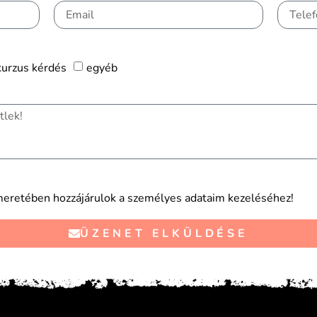
kurzus kérdés
egyéb
eretében hozzájárulok a személyes adataim kezeléséhez!
ÜZENET ELKÜLDÉSE