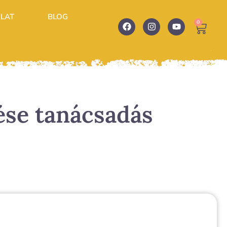
LAT
BLOG
0
ése tanácsadás